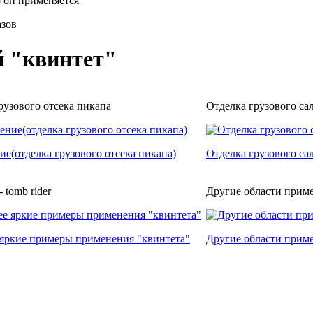
о он применяется
азов
 "квинтет"
рузового отсека пикапа
Отделка грузового са
е(отделка грузового отсека пикапа)
Отделка грузового са
- tomb rider
Другие области прим
яркие примеры применения "квинтета"
Другие области прим