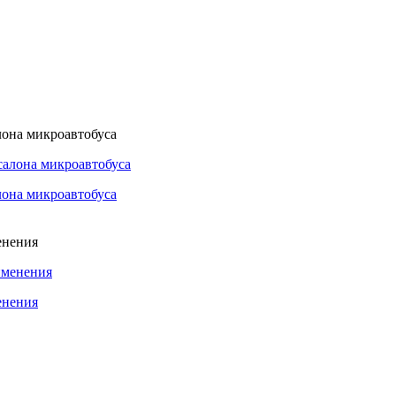
лона микроавтобуса
лона микроавтобуса
енения
енения