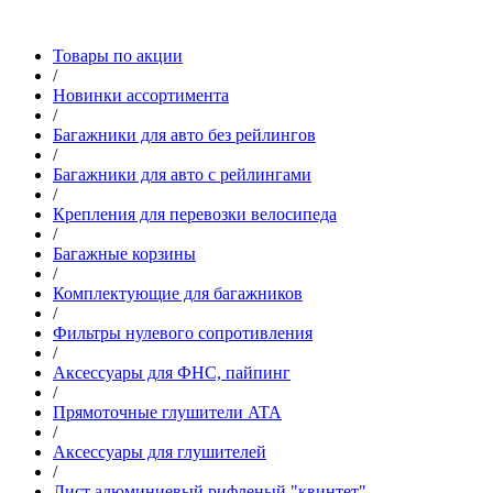
Товары по акции
/
Новинки ассортимента
/
Багажники для авто без рейлингов
/
Багажники для авто с рейлингами
/
Крепления для перевозки велосипеда
/
Багажные корзины
/
Комплектующие для багажников
/
Фильтры нулевого сопротивления
/
Аксессуары для ФНС, пайпинг
/
Прямоточные глушители ATA
/
Аксессуары для глушителей
/
Лист алюминиевый рифленый "квинтет"