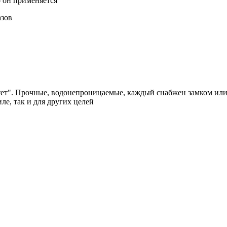
о он применяется
азов
т". Прочные, водонепроницаемые, каждый снабжен замком или 
ле, так и для других целей