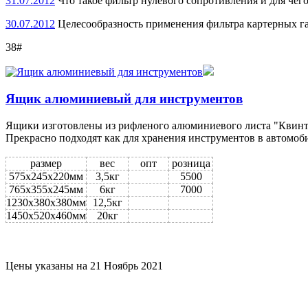
31.07.2012
Что такое фильтр нулевого сопротивления и для чег
30.07.2012
Целесообразность применения фильтра картерных г
38#
Ящик алюминиевый для инструментов
Ящики изготовлены из рифленого алюминиевого листа "Квинте
Прекрасно подходят как для хранения инструментов в автомоби
размер
вес
опт
розница
575x245x220мм
3,5кг
5500
765x355x245мм
6кг
7000
1230x380x380мм
12,5кг
1450x520x460мм
20кг
Цены указаны на 21 Ноябрь 2021